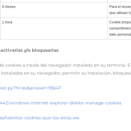
6 meses
Para el recue
que utilizan 
1 hora
Cookie propia
consentimien
dato personal
ctivarlas y/o bloquearlas
e cookies a través del navegador instalado en su terminal. E
instaladas en su navegador, permitir su instalación, bloquear
swer.py?hl=es&answer=95647
/17442/windows-internet-explorer-delete-manage-cookies
deshabilitar-cookies-que-los-sitios-we