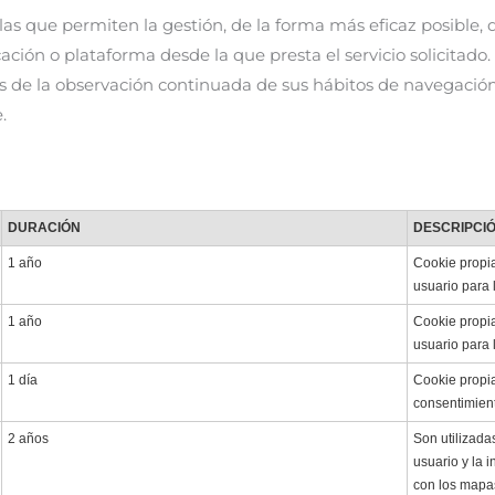
as que permiten la gestión, de la forma más eficaz posible, d
cación o plataforma desde la que presta el servicio solicitad
 de la observación continuada de sus hábitos de navegación, 
.
DURACIÓN
DESCRIPCI
1 año
Cookie propia
usuario para 
1 año
Cookie propia
usuario para 
1 día
Cookie propia
consentimient
2 años
Son utilizada
usuario y la 
con los mapas