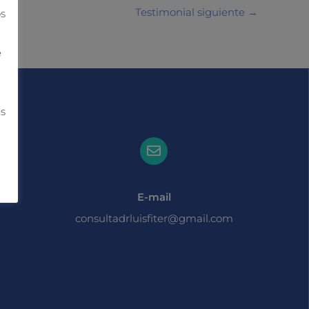
Testimonial siguiente
→
os
e
ás
E-mail
consultadrluisfiter@gmail.com