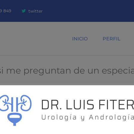
9 849
twitter
INICIO
PERFIL
i me preguntan de un especial
io y profesional.