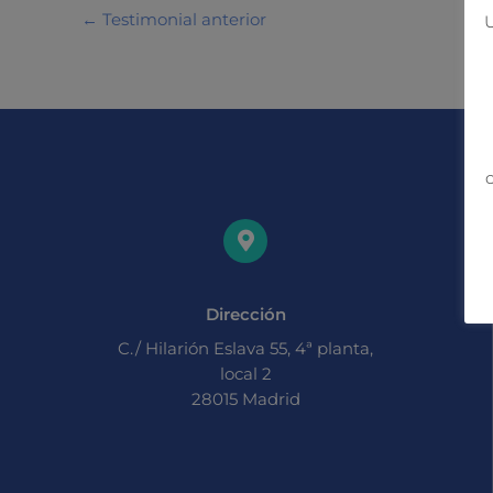
←
Testimonial anterior
U
c
Dirección
C./ Hilarión Eslava 55, 4ª planta,
local 2
28015 Madrid