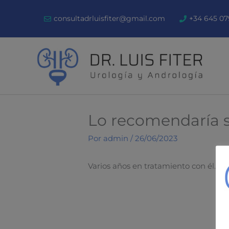
Ir
consultadrluisfiter@gmail.com
+34 645 07
al
contenido
Lo recomendaría s
Por
admin
/
26/06/2023
Varios años en tratamiento con él. Ser